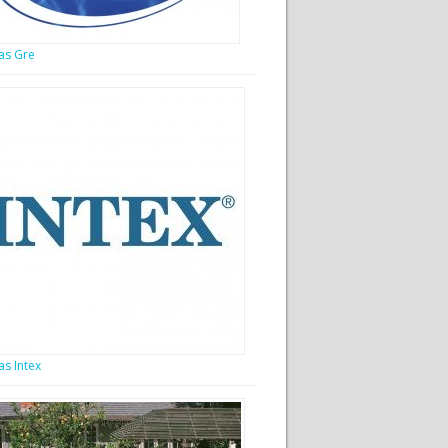
nas Gre
as Intex