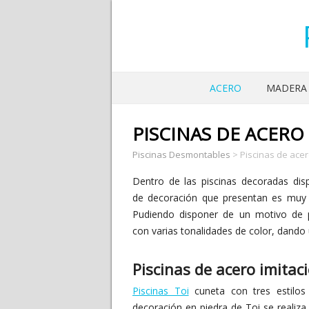
ACERO
MADERA
PISCINAS DE ACERO
Piscinas Desmontables
>
Piscinas de acer
Dentro de las piscinas decoradas disp
de decoración que presentan es muy v
Pudiendo disponer de un motivo de p
con varias tonalidades de color, dando 
Piscinas de acero imitac
Piscinas Toi
cuneta con tres estilos 
decoración en piedra de Toi se realiza