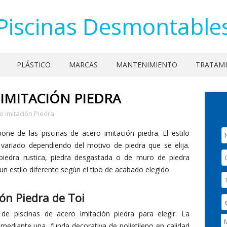
Piscinas Desmontable
PLÁSTICO
MARCAS
MANTENIMIENTO
TRATAM
 IMITACIÓN PIEDRA
o imitación Piedra
one de las piscinas de acero imitación piedra. El estilo
ariado dependiendo del motivo de piedra que se elija.
iedra rustica, piedra desgastada o de muro de piedra
un estilo diferente según el tipo de acabado elegido.
ión Piedra de Toi
de piscinas de acero imitación piedra para elegir. La
 mediante una funda decorativa de polietileno en calidad