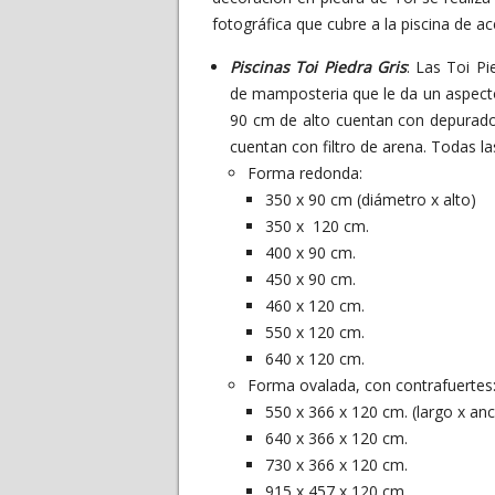
fotográfica que cubre a la piscina de a
Piscinas Toi Piedra Gris
: Las Toi P
de mamposteria que le da un aspecto 
90 cm de alto cuentan con depurador
cuentan con filtro de arena. Todas la
Forma redonda:
350 x 90 cm (diámetro x alto)
350 x 120 cm.
400 x 90 cm.
450 x 90 cm.
460 x 120 cm.
550 x 120 cm.
640 x 120 cm.
Forma ovalada, con contrafuertes
550 x 366 x 120 cm. (largo x anc
640 x 366 x 120 cm.
730 x 366 x 120 cm.
915 x 457 x 120 cm.